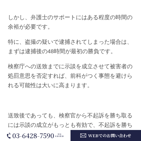
しかし、弁護士のサポートにはある程度の時間の
余裕が必要です。
特に、盗撮の疑いで逮捕されてしまった場合は、
まずは逮捕後の48時間が最初の勝負です。
検察庁への送致までに示談を成立させて被害者の
処罰意思を否定すれば、前科がつく事態を避けら
れる可能性は大いに高まります。
送致後であっても、検察官から不起訴を勝ち取る
には示談の成立がもっとも有効で、不起訴を勝ち
03-6428-7590
取る証拠の収集も弁護士のサポートは不可欠で
WEBでのお問い合わせ
平日
9:30-18:30