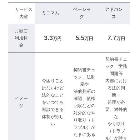
サービス
ベーシッ
アドバン
ミニマム
内容
ク
ス
月額ご
3.3
5.5
7.7
利用料
万円
万円
万円
金
契約書チェ
ック、労務
契約書チェ
問題等
ック、法制
今困りごと
内部におけ
度や
はないけど
る法的判
法的判断の
法的なこと
断・
イメー
確認、債権
をいつでも
処理が必
ジ
回収などの
相談できる
要、対外的
対外的なや
体制が欲し
な
り取り（ト
い
やり取り
ラブル）が
（トラブ
たまにある
ル）が時々