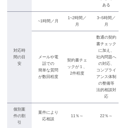
ある
1~2時間／
3~5時間／
~1時間／月
月
月
数通の契約
書チェック
対応時
に加え、
間の目
メールや電
社内問題へ
契約書チェ
安
話での
の対応、
ックが１、
簡単な質問
コンプライ
2件程度
が数回程度
アンス体制
の整備等
法的相談対
応
個別案
案件により
件の割
11％～
22％～
応相談
引