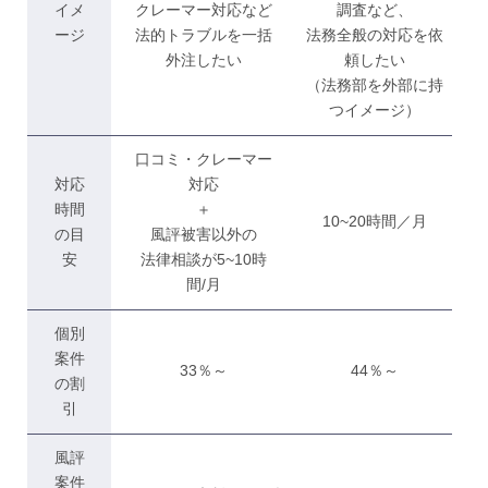
イメ
クレーマー対応など
調査など、
ージ
法的トラブルを一括
法務全般の対応を依
外注したい
頼したい
（法務部を外部に持
つイメージ）
口コミ・クレーマー
対応
対応
時間
＋
10~20時間／月
の目
風評被害以外の
安
法律相談が5~10時
間/月
個別
案件
33％～
44％～
の割
引
風評
案件