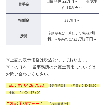
自白事件
22万円～ /
否認事
着手金
件
33万円～
報酬金
33万円～
無
初回接見は、受任した場合は
接見
料
3万3千円～
、不受任の場合は
※上記の表示価格は税込となっております。
※そのほか、 当事務所の弁護士費用については
お問い合わせください。
TEL：03-6428-7590
【受付時間】 （平日）9:30-18:30／
（土曜）10：00～17：00
ご相談予約フォーム
【24時間受付】