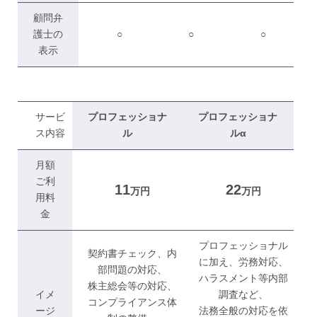
顧問弁
護士の
○
○
○
表示
サービ
プロフェッショナ
プロフェッショナ
ス内容
ル
ルα
月額
ご利
11
22
万円
万円
用料
金
プロフェッショナル
契約書チェック、内
に加え、労務対応、
部問題の対応、
ハラスメント等内部
株主総会等の対応、
イメ
調査など、
コンプライアンス体
ージ
法務全般の対応を依