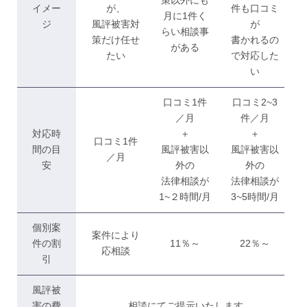
イメー
が、
件も口コミ
月に1件く
ジ
風評被害対
が
らい相談事
策だけ任せ
書かれるの
がある
たい
で対応した
い
口コミ1件
口コミ2~3
／月
件／月
対応時
＋
＋
口コミ1件
間の目
風評被害以
風評被害以
／月
安
外の
外の
法律相談が
法律相談が
1~２時間/月
3~5時間/月
個別案
案件により
件の割
11％～
22％～
応相談
引
風評被
害の費
相談にてご提示いたします