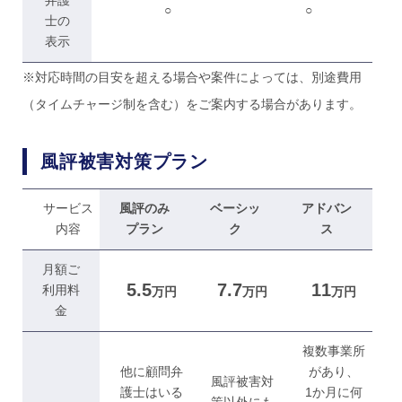
○
○
士の
表示
※対応時間の目安を超える場合や案件によっては、別途費用
（タイムチャージ制を含む）をご案内する場合があります。
風評被害対策プラン
サービス
風評のみ
ベーシッ
アドバン
内容
プラン
ク
ス
月額ご
5.5
7.7
11
利用料
万円
万円
万円
金
複数事業所
他に顧問弁
があり、
風評被害対
護士はいる
1か月に何
策以外にも