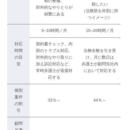
制の整備、
頼したい
対外的なやりとりが
（法務部を外部に持
頻繁にある
つイメージ）
5~10時間／月
10~20時間／月
対応
契約書チェック、内
時間
部のトラブル対応、
法務全般を引き受
の目
対外的なやり取りに
け、月に数日は
安
加え訴訟対応など、
弁護士が顧問先社内
常時弁護士が直接対
において対応する
応する
個別
案件
33％～
44％～
の割
引
顧問
弁護