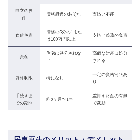
申立の要
債務超過のおそれ
支払い不能
件
債務の5分の1また
負債免責
支払い義務の免責
は100万円以上
住宅は処分されな
高価な財産は処分
資産
い
される
一定の資格制限あ
資格制限
特になし
り
手続きま
差押え財産の有無
約8ヶ月〜1年
での期間
で変動
民事再生のメリット・デメリット