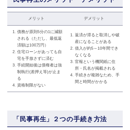
メリット
デメリット
債務が原則5分の1に減額
返済が滞ると取消しや破
される（ただし、最低返
産になることがある
済額は100万円）
借入が約5～10年間でき
住宅ローンがあっても自
なくなる
宅を手放さずに済む
官報という機関紙に住
手続開始後は債権者は強
所・氏名が掲載される
制執行(差押え等)が止ま
手続きが複雑なため、手
る
間と時間がかかる
資格制限がない
「民事再生」２つの手続き方法