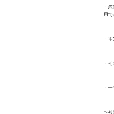
・疎
用で
・本
・そ
・一
〜被