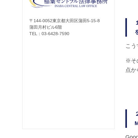
〒144-0052東京都大田区蒲田5-15-8
蒲田月村ビル6階
TEL：
03-6428-7590
こう
※そ
点か
Go