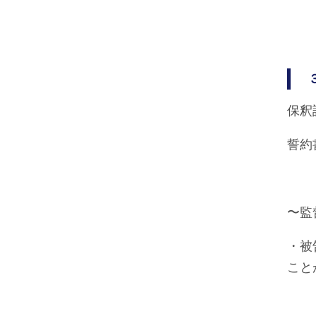
保釈
誓約
〜監
・被
こと