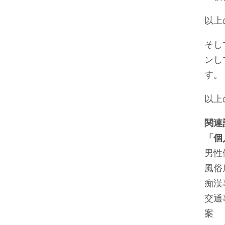
以上
そし
ンし
す。
以上
関連
「個
男性
風俗
痴漢
交通
案