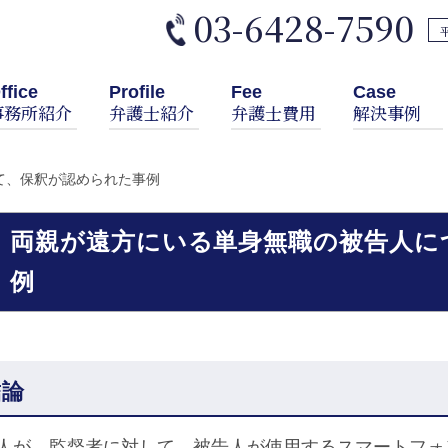
03-6428-7590
平
ffice
Profile
Fee
Case
事務所紹介
弁護士紹介
弁護士費用
解決事例
て、保釈が認められた事例
両親が遠方にいる単身無職の被告人に
例
結論
人が、監督者に対して、被告人が使用するスマートフォンの