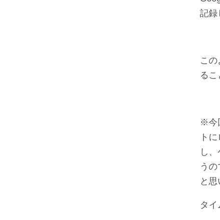
記録
この
るこ
※今
トに
し、
うの
と思
タイ