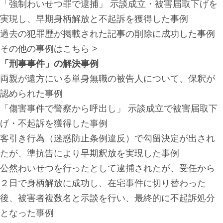
「強制わいせつ罪で逮捕」 示談成立・被害届取下げを
実現し、早期身柄解放と不起訴を獲得した事例
過去の犯罪歴が掲載された記事の削除に成功した事例
その他の事例はこちら >
「刑事事件」の解決事例
両親が遠方にいる単身無職の被告人について、保釈が
認められた事例
「傷害事件で警察から呼出し」 示談成立で被害届取下
げ・不起訴を獲得した事例
客引き行為（迷惑防止条例違反）で勾留決定が出され
たが、準抗告により早期釈放を実現した事例
公然わいせつを行ったとして逮捕されたが、受任から
２日で身柄解放に成功し、在宅事件に切り替わった
後、被害者複数名と示談を行い、最終的に不起訴処分
となった事例