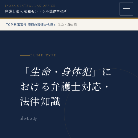
INABA CENTRAL LAW OFFICE
弁護士法人 稲葉セントラル法律事務所
TOP
›
刑事事件
›
犯罪の種類から探す
›
生命・身体犯
CRIME TYPE
「
生命・身体犯
」に
おける弁護士対応・
法律知識
life-body