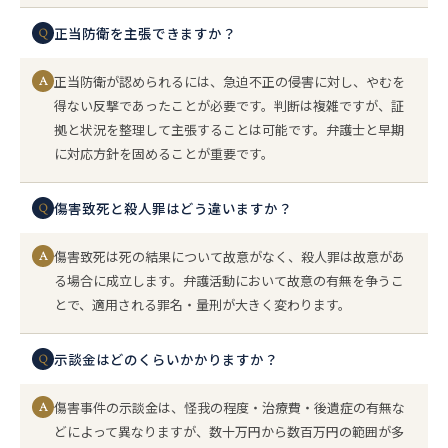
正当防衛を主張できますか？
Q
正当防衛が認められるには、急迫不正の侵害に対し、やむを
A
得ない反撃であったことが必要です。判断は複雑ですが、証
拠と状況を整理して主張することは可能です。弁護士と早期
に対応方針を固めることが重要です。
傷害致死と殺人罪はどう違いますか？
Q
傷害致死は死の結果について故意がなく、殺人罪は故意があ
A
る場合に成立します。弁護活動において故意の有無を争うこ
とで、適用される罪名・量刑が大きく変わります。
示談金はどのくらいかかりますか？
Q
傷害事件の示談金は、怪我の程度・治療費・後遺症の有無な
A
どによって異なりますが、数十万円から数百万円の範囲が多