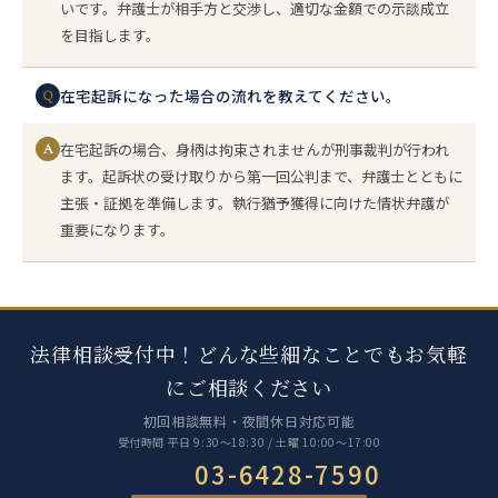
いです。弁護士が相手方と交渉し、適切な金額での示談成立
を目指します。
在宅起訴になった場合の流れを教えてください。
Q
在宅起訴の場合、身柄は拘束されませんが刑事裁判が行われ
A
ます。起訴状の受け取りから第一回公判まで、弁護士とともに
主張・証拠を準備します。執行猶予獲得に向けた情状弁護が
重要になります。
法律相談受付中！どんな些細なことでもお気軽
にご相談ください
初回相談無料・夜間休日対応可能
受付時間 平日 9:30〜18:30 / 土曜 10:00〜17:00
03-6428-7590