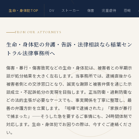
生命・身体犯TOP
DV
ストーカー
傷害
児童虐待
恐喝
FROM OUR ATTORNEYS
生命・身体犯の弁護・告訴・法律相談なら稲葉セン
トラル法律事務所へ
傷害・暴行・傷害致死などの生命・身体犯は、被害者との早期示
談が処分結果を大きく左右します。当事務所では、逮捕直後から
被害者側との交渉窓口となり、誠実な謝罪と被害弁償を通じた示
談成立・不起訴処分の実現を目指します。正当防衛・過剰防衛な
どの法的主張が必要なケースでも、事実関係を丁寧に整理し、最
善の弁護方針を立案します。「喧嘩で逮捕された」「家族が暴行
で捕まった」——そうした急を要するご事情にも、24時間体制で
対応します。生命・身体犯でお困りの際は、今すぐご連絡くださ
い。